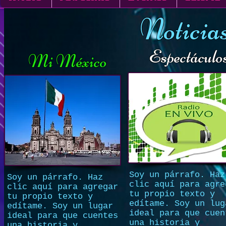
Noticia
Espectáculo
Mi México
Soy un párrafo. Haz
Soy un párrafo. Haz
clic aquí para agre
clic aquí para agregar
tu propio texto y
tu propio texto y
edítame. Soy un lug
edítame. Soy un lugar
ideal para que cuen
ideal para que cuentes
una historia y
una historia y