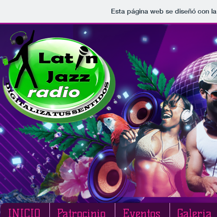
Esta página web se diseñó con l
INICIO
Patrocinio
Eventos
Galeria