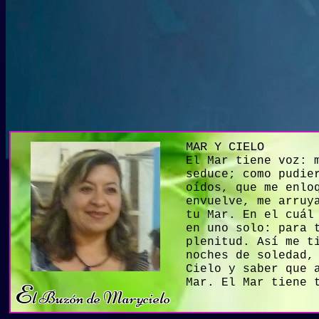
MAR
El Mar tiene voz: 
seduce; como pudie
oídos, que me enlo
envuelve, me arruy
tu Mar. En el cuál
en uno solo: para 
plenitud. Así me t
noches de soledad,
Cielo y saber que 
Mar. El Mar tiene 
E
l Buzón de Marycielo